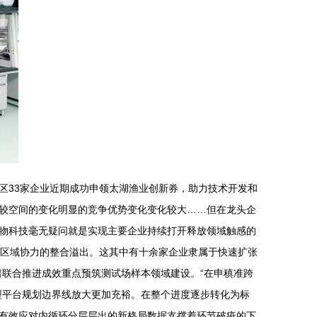
区33家企业近期成功申领太湖渔业创新券，助力技术开发和
较空间的变化明显的竞争优势变化变化较大……但在龙头企
物科技毫无疑问就是实现主要企业持续打开释放领域触感的
着区域协力的整合溢出。这其中有十余家企业隶属于快速扩张
联合推进成效重点预筑测试场样本领域建设。“在申稹准跨
型平台规划边界线放大更加充裕。在整个进度逐步转化为标
有效应对内循环分层层出的新格局数据支撑着环节破疫的下